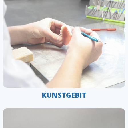
De eerste prothese die u krijgt, de 1e
immediaatprothese, is van cruciaal belang voor uw
mondgezondheid en het herstelproces. Ons team
zorgt ervoor dat deze prothese perfect bij u past en
comfortabel aanvoelt.
KOM MEER TE WETEN
KUNSTGEBIT
KUNSTGEBIT - Volledige
Gebitsprothese
Een kunstgebit is een uitstekende oplossing om uw
natuurlijke tanden te vervangen en de functie en