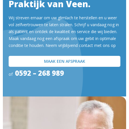
Praktijk van Veen.
Wij streven ernaar om uw glimlach te herstellen en u weer
vol zelfvertrouwen te laten stralen. Schrijf u vandaag nog in
als patiënt en ontdek de kwaliteit en service die wij bieden.
Maak vandaag nog een afspraak om uw gebit in optimale
conditie te houden. Neem vrijblijvend contact met ons op
MAAK EEN AFSPRAAK
0592 – 268 989
of